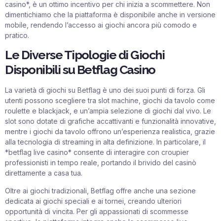
casino*, è un ottimo incentivo per chi inizia a scommettere. Non
dimentichiamo che la piattaforma è disponibile anche in versione
mobile, rendendo l’accesso ai giochi ancora più comodo e
pratico.
Le Diverse Tipologie di Giochi
Disponibili su Betflag Casino
La varietà di giochi su Betflag è uno dei suoi punti di forza. Gli
utenti possono scegliere tra slot machine, giochi da tavolo come
roulette e blackjack, e un’ampia selezione di giochi dal vivo. Le
slot sono dotate di grafiche accattivanti e funzionalità innovative,
mentre i giochi da tavolo offrono un’esperienza realistica, grazie
alla tecnologia di streaming in alta definizione. In particolare, il
*betflag live casino* consente di interagire con croupier
professionisti in tempo reale, portando il brivido del casinò
direttamente a casa tua.
Oltre ai giochi tradizionali, Betflag offre anche una sezione
dedicata ai giochi speciali e ai tornei, creando ulteriori
opportunità di vincita. Per gli appassionati di scommesse