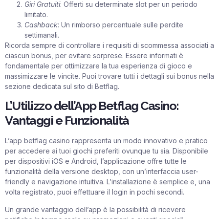
Giri Gratuiti
: Offerti su determinate slot per un periodo
limitato.
Cashback
: Un rimborso percentuale sulle perdite
settimanali.
Ricorda sempre di controllare i requisiti di scommessa associati a
ciascun bonus, per evitare sorprese. Essere informati è
fondamentale per ottimizzare la tua esperienza di gioco e
massimizzare le vincite. Puoi trovare tutti i dettagli sui bonus nella
sezione dedicata sul sito di Betflag.
L’Utilizzo dell’App Betflag Casino:
Vantaggi e Funzionalità
L’app betflag casino rappresenta un modo innovativo e pratico
per accedere ai tuoi giochi preferiti ovunque tu sia. Disponibile
per dispositivi iOS e Android, l’applicazione offre tutte le
funzionalità della versione desktop, con un’interfaccia user-
friendly e navigazione intuitiva. L’installazione è semplice e, una
volta registrato, puoi effettuare il login in pochi secondi.
Un grande vantaggio dell’app è la possibilità di ricevere