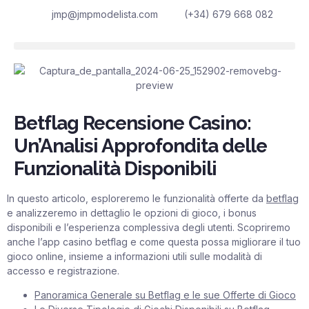
jmp@jmpmodelista.com
(+34) 679 668 082
Betflag Recensione Casino:
Un’Analisi Approfondita delle
Funzionalità Disponibili
In questo articolo, esploreremo le funzionalità offerte da
betflag
e analizzeremo in dettaglio le opzioni di gioco, i bonus
disponibili e l’esperienza complessiva degli utenti. Scopriremo
anche l’app casino betflag e come questa possa migliorare il tuo
gioco online, insieme a informazioni utili sulle modalità di
accesso e registrazione.
Panoramica Generale su Betflag e le sue Offerte di Gioco