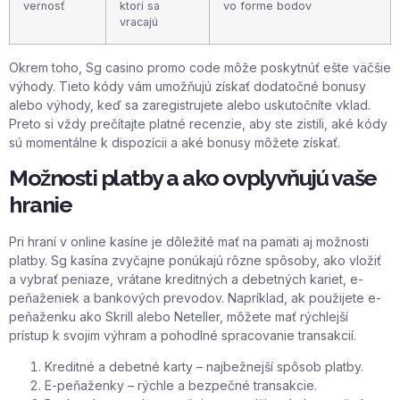
vernosť
ktorí sa
vo forme bodov
vracajú
Okrem toho, Sg casino promo code môže poskytnúť ešte väčšie
výhody. Tieto kódy vám umožňujú získať dodatočné bonusy
alebo výhody, keď sa zaregistrujete alebo uskutočníte vklad.
Preto si vždy prečítajte platné recenzie, aby ste zistili, aké kódy
sú momentálne k dispozícii a aké bonusy môžete získať.
Možnosti platby a ako ovplyvňujú vaše
hranie
Pri hraní v online kasíne je dôležité mať na pamäti aj možnosti
platby. Sg kasína zvyčajne ponúkajú rôzne spôsoby, ako vložiť
a vybrať peniaze, vrátane kreditných a debetných kariet, e-
peňaženiek a bankových prevodov. Napríklad, ak použijete e-
peňaženku ako Skrill alebo Neteller, môžete mať rýchlejší
prístup k svojim výhram a pohodlné spracovanie transakcií.
Kreditné a debetné karty – najbežnejší spôsob platby.
E-peňaženky – rýchle a bezpečné transakcie.