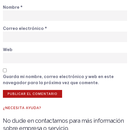
Nombre
*
Correo electrónico
*
Web
Guarda mi nombre, correo electrónico y web en este
navegador para la próxima vez que comente.
¿NECESITA AYUDA?
No dude en contactarnos para más información
sobre empresa o servicio.